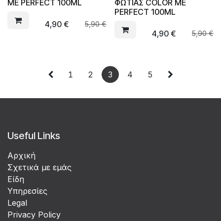
ME PERFECT 100ML
ΦΩΤΙΑΣ COLOR ME
PERFECT 100ML
4,90
€
5,90
€
4,90
€
5,90
€
1
2
3
4
5
Useful Links
Αρχική
Σχετικά με εμάς
Είδη
Υπηρεσίες
Legal
Privacy Policy