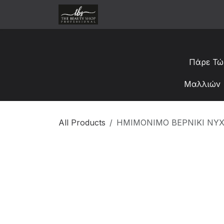
Skip to Content
Αρχική
Κατάστημα
Χονδ
Πάρε Τώ
Μαλλιών 
All Products
ΗΜΙΜΟΝΙΜΟ ΒΕΡΝΙΚΙ ΝΥΧ